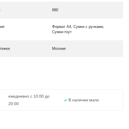
)
880
рия
Формат А4, Сумки с ручками,
Сумки-тоут
стежки
Молния
ежедневно с 10:00 до
В наличии:
мало
20:00